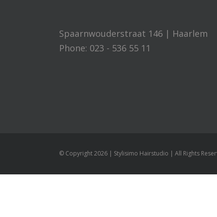
Spaarnwouderstraat 146 | Haarlem
Phone: 023 - 536 55 11
© Copyright
2026 | Stylisimo Hairstudio | All Rights Rese