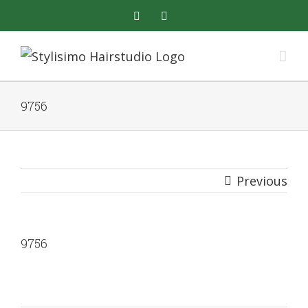
Skip
facebook
instagram
to
content
9756
Previous
9756