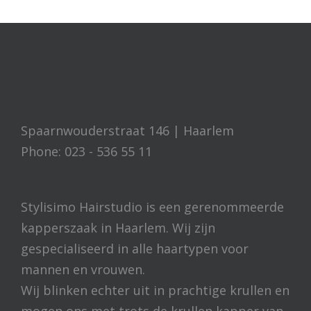
Spaarnwouderstraat 146 | Haarlem
Phone: 023 - 536 55 11
Stylisimo Hairstudio is een gerenommeerde
kapperszaak in Haarlem. Wij zijn
gespecialiseerd in alle haartypen voor
mannen en vrouwen.
Wij blinken echter uit in prachtige krullen en