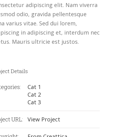
nsectetur adipiscing elit. Nam viverra
ismod odio, gravida pellentesque
na varius vitae. Sed dui lorem,
ipiscing in adipiscing et, interdum nec
us. Mauris ultricie est justos.
ject Details
tegories:
Cat 1
Cat 2
Cat 3
ject URL:
View Project
pyright:
From Creattica