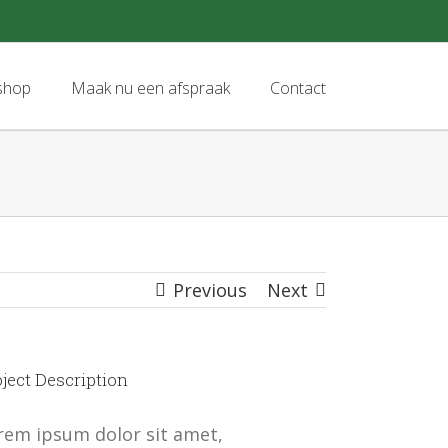
shop
Maak nu een afspraak
Contact
Previous
Next
ject Description
rem ipsum dolor sit amet,