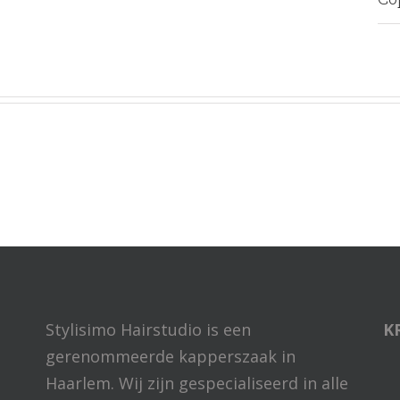
Stylisimo Hairstudio is een
K
gerenommeerde kapperszaak in
Haarlem. Wij zijn gespecialiseerd in alle