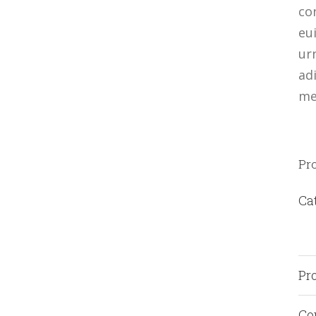
co
eu
ur
ad
met
Pro
Ca
Pro
Co