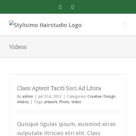
Skip
facebook
instagram
to
content
Videos
Class Aptent Taciti Soci Ad Litora
By
admin
|
juli 31st, 2012
|
Categories:
Creative
,
Design
,
Videos
|
Tags:
artwork
,
Photo
,
Video
Quisque ligulas ipsum, euismod atras
vulputate iltricies etri elit. Class